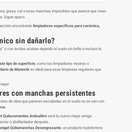
obra, grasa, cal o esas manchas imposibles que parece que viven
da. Sigue opaco.
 sección encontrarás
limpiadores específicos para cerámica,
nico sin dañarlo?
” o con ácidos acaban dejando el suelo sin brillo o incluso lo
te tipo de superficie
, como los limpiadores neutros o
Diario de Monestir
es ideal para esas limpiezas regulares que
mejor.
gres con manchas persistentes
stos de obra que parecen esculpidas en el suelo no se van con
uros
.
t Quitacementos Antisalitre
será tu nuevo mejor amigo.
tector o abrillantador después.
anigel Quitamanchas Desengrasante
, un producto todoterreno