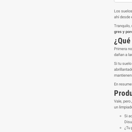
Los suelos
ahí desde e
Tranquilo,
gres y por
¿Qué 
Primera no
dañan a lar
Si tu suel
abrillanta
mantienen e
En resumen
Produ
Vale, pero
un limpiad
Si a
Disu
¿Tu 