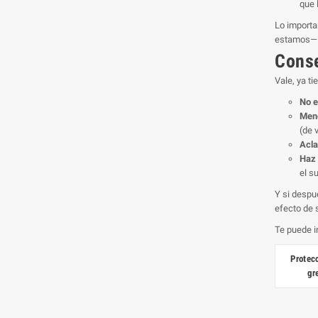
que 
Lo importa
estamos— a
Conse
Vale, ya ti
No e
Men
(de 
Acla
Haz 
el s
Y si despu
efecto de 
Te puede i
Protec
gr