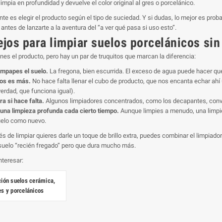
limpia en profundidad y devuelve el color original al gres o porcelánico.
nte es elegir el producto según el tipo de suciedad. Y si dudas, lo mejor es pr
ntes de lanzarte a la aventura del “a ver qué pasa si uso esto”.
jos para limpiar suelos porcelánicos sin 
enes el producto, pero hay un par de truquitos que marcan la diferencia:
mpapes el suelo.
La fregona, bien escurrida. El exceso de agua puede hacer que 
os es más.
No hace falta llenar el cubo de producto, que nos encanta echar ah
verdad, que funciona igual).
ra si hace falta.
Algunos limpiadores concentrados, como los decapantes, convie
una limpieza profunda cada cierto tiempo.
Aunque limpies a menudo, una limpi
uelo como nuevo.
és de limpiar quieres darle un toque de brillo extra, puedes combinar el limpiado
suelo “recién fregado” pero que dura mucho más.
nteresar:
ción suelos cerámica,
es y porcelánicos