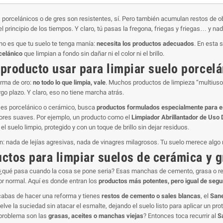
 porcelánicos o de gres son resistentes, sí. Pero también acumulan restos de 
l principio de los tiempos. Y claro, tú pasas la fregona, friegas y friegas… y na
 no es que tu suelo te tenga manía:
necesita los productos adecuados
. En esta
celánico
que limpian a fondo sin dañar ni el color ni el brillo.
producto usar para limpiar suelo porcelá
rma de oro:
no todo lo que limpia, vale
. Muchos productos de limpieza “multiusos
go plazo. Y claro, eso no tiene marcha atrás.
o es porcelánico o cerámico, busca
productos formulados especialmente para es
dores suaves. Por ejemplo, un producto como el
Limpiador Abrillantador de Uso 
l suelo limpio, protegido y con un toque de brillo sin dejar residuos.
: nada de lejías agresivas, nada de vinagres milagrosos. Tu suelo merece algo 
ctos para limpiar suelos de cerámica y 
 ¿qué pasa cuando la cosa se pone seria? Esas manchas de cemento, grasa o re
or normal. Aquí es donde entran los
productos más potentes, pero igual de seg
cabas de hacer una reforma y tienes
restos de cemento o sales blancas
, el
Sane
elve la suciedad sin atacar el esmalte, dejando el suelo listo para aplicar un pro
problema son las
grasas, aceites o manchas viejas
? Entonces toca recurrir al
S