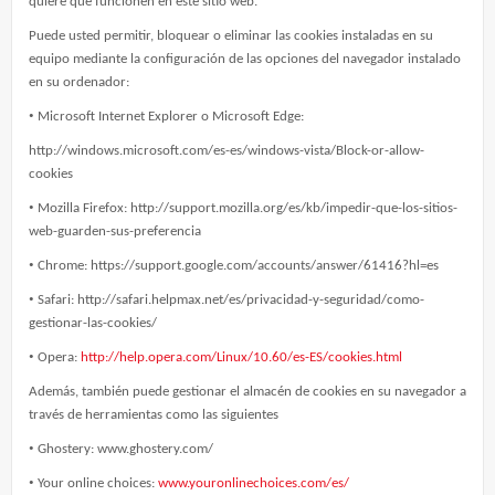
quiere que funcionen en este sitio web.
Puede usted permitir, bloquear o eliminar las cookies instaladas en su
equipo mediante la configuración de las opciones del navegador instalado
en su ordenador:
•
Microsoft Internet Explorer o Microsoft Edge:
http://windows.microsoft.com/es-es/windows-vista/Block-or-allow-
cookies
•
Mozilla Firefox: http://support.mozilla.org/es/kb/impedir-que-los-sitios-
web-guarden-sus-preferencia
•
Chrome: https://support.google.com/accounts/answer/61416?hl=es
•
Safari: http://safari.helpmax.net/es/privacidad-y-seguridad/como-
gestionar-las-cookies/
•
Opera:
http://help.opera.com/Linux/10.60/es-ES/cookies.html
Además, también puede gestionar el almacén de cookies en su navegador a
través de herramientas como las siguientes
•
Ghostery: www.ghostery.com/
•
Your online choices:
www.youronlinechoices.com/es/