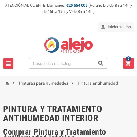
ATENCIÓN AL CLIENTE.
Llámanos:
620 554 005
(Horario L-J de 8h a 14h y
de 16h a 19h, y V de 8h a 14h.)

Iniciar sesión
0






Pinturas para humedades
Pintura antihumedad
PINTURA Y TRATAMIENTO
ANTIHUMEDAD INTERIOR
Comprar Pintura y Tratamiento