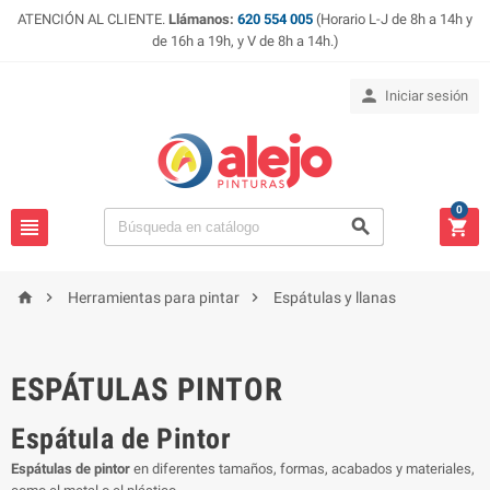
ATENCIÓN AL CLIENTE.
Llámanos:
620 554 005
(Horario L-J de 8h a 14h y
de 16h a 19h, y V de 8h a 14h.)

Iniciar sesión
0






Herramientas para pintar
Espátulas y llanas
ESPÁTULAS PINTOR
Espátula de Pintor
Espátulas de pintor
en diferentes tamaños, formas, acabados y materiales,