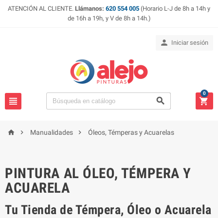
ATENCIÓN AL CLIENTE.
Llámanos:
620 554 005
(Horario L-J de 8h a 14h y
de 16h a 19h, y V de 8h a 14h.)

Iniciar sesión
0






Manualidades
Óleos, Témperas y Acuarelas
PINTURA AL ÓLEO, TÉMPERA Y
ACUARELA
Tu Tienda de Témpera, Óleo o Acuarela