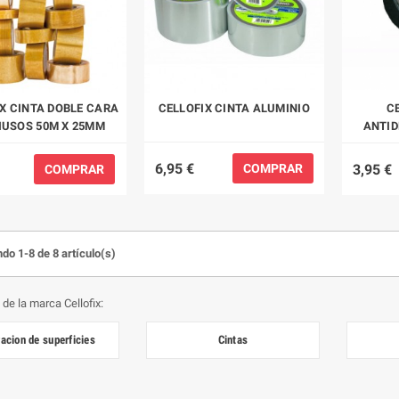
X CINTA DOBLE CARA
CELLOFIX CINTA ALUMINIO
C
IUSOS 50M X 25MM
ANTID
6,95 €
3,95 €
COMPRAR
COMPRAR
do 1-8 de 8 artículo(s)
de la marca Cellofix:
acion de superficies
Cintas