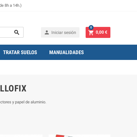
de 8h a 14h.)
0



0,00 €
Iniciar sesión
TRATAR SUELOS
MANUALIDADES
LLOFIX
ctores y papel de aluminio.